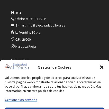
Haro
Oficinas: 941 31 19 36
E-mail : info@electricidadollora.es

La Ventilla, 30 bis

C.P.: 26200

Haro , La Rioja
Logroño
Oficinas: 941 21 14 61
Gestión de Cookies
E-mail : info @ electricidadollora.es
Utilizamos cookies propias y de terceros para analizar el uso de

Duques de Najera, 96
nuestra página web y mostrarte relacionada con tus preferencias en
base al perfil que elaboramos sobre tus hábitos de navegación. Más

C.P.: 26005
información en nuestra política de cookies

Logroño, La Riojaa
Gestionar los servicios