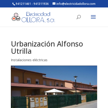
941211461 - 941311936
info@electricidadollora.com
Urbanización Alfonso
Utrilla
Instalaciones eléctricas