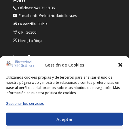
Haro
Oficinas: 941 31 19 36
E-mail : info@electricidadollora.es

La Ventilla, 30 bis

C.P.: 26200

Haro , La Rioja
Logroño
Gestión de Cookies
Oficinas: 941 21 14 61
E-mail : info @ electricidadollora.es
Utilizamos cookies propias y de terceros para analizar el uso de

Duques de Najera, 96
nuestra página web y mostrarte relacionada con tus preferencias en
base al perfil que elaboramos sobre tus hábitos de navegación. Más

C.P.: 26005
información en nuestra política de cookies

Logroño, La Riojaa
Gestionar los servicios
Aceptar