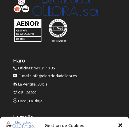
Haro
Oficinas: 941 31 19 36
E-mail : info@electricidadollora.es

La Ventilla, 30 bis

C.P.: 26200

Haro , La Rioja
Logroño
Oficinas: 941 21 14 61
Gestión de Cookies