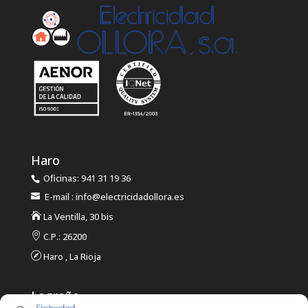
Haro
Oficinas: 941 31 19 36
E-mail : info@electricidadollora.es

La Ventilla, 30 bis

C.P.: 26200

Haro , La Rioja
Logroño